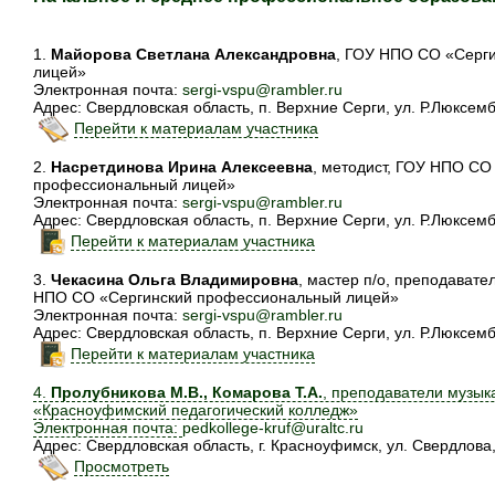
1.
Майорова Светлана Александровна
, ГОУ НПО СО «Серг
лицей»
Электронная почта:
sergi-vspu@rambler.ru
Адрес: Свердловская область, п. Верхние Серги, ул. Р.Люксемб
Перейти к материалам участника
2.
Насретдинова Ирина Алексеевна
, методист, ГОУ НПО СО
профессиональный лицей»
Электронная почта:
sergi-vspu@rambler.ru
Адрес: Свердловская область, п. Верхние Серги, ул. Р.Люксемб
Перейти к материалам участника
3.
Чекасина Ольга Владимировна
, мастер п/о, преподават
НПО СО «Сергинский профессиональный лицей»
Электронная почта:
sergi-vspu@rambler.ru
Адрес: Свердловская область, п. Верхние Серги, ул. Р.Люксемб
Перейти к материалам участника
4.
Пролубникова М.В., Комарова Т.А.
, преподаватели музы
«Красноуфимский педагогический колледж»
Электронная почта:
pedkollege-kruf@uraltc.ru
Адрес: Свердловская область, г. Красноуфимск, ул. Свердлова, 
Просмотреть